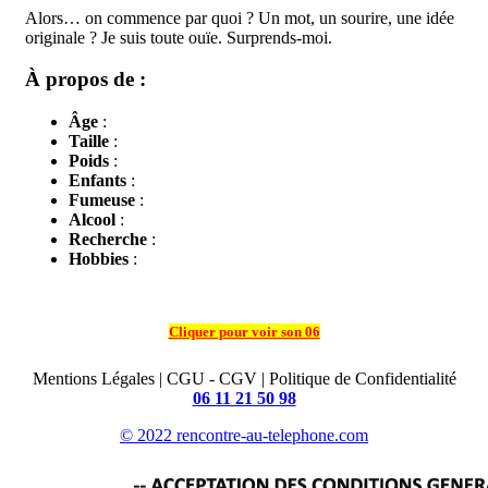
Alors… on commence par quoi ? Un mot, un sourire, une idée
originale ? Je suis toute ouïe. Surprends-moi.
À propos de :
Âge
:
Taille
:
Poids
:
Enfants
:
Fumeuse
:
Alcool
:
Recherche
:
Hobbies
:
Cliquer pour voir son 06
Mentions Légales | CGU - CGV | Politique de Confidentialité
06 11 21 50 98
© 2022 rencontre-au-telephone.com